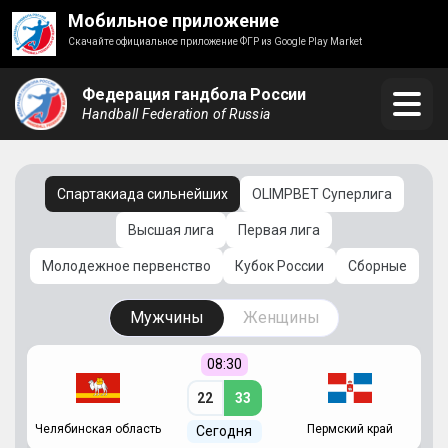
Мобильное приложение
Скачайте официальное приложение ФГР из Google Play Market
Федерация гандбола России
Handball Federation of Russia
Спартакиада сильнейших
OLIMPBET Суперлига
Высшая лига
Первая лига
Молодежное первенство
Кубок России
Сборные
Мужчины
Женщины
08:30
22
33
Челябинская область
Пермский край
С
Сегодня