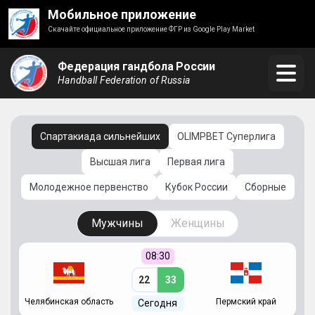
Мобильное приложение
Скачайте официальное приложение ФГР из Google Play Market
Федерация гандбола России
Handball Federation of Russia
Спартакиада сильнейших
OLIMPBET Суперлига
Высшая лига
Первая лига
Молодежное первенство
Кубок России
Сборные
Мужчины
Женщины
08:30
22
33
Челябинская область
Пермский край
С
Сегодня