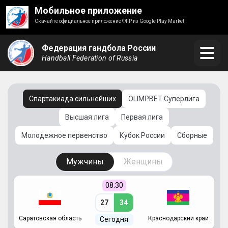
Мобильное приложение
Скачайте официальное приложение ФГР из Google Play Market
Федерация гандбола России
Handball Federation of Russia
Спартакиада сильнейших
OLIMPBET Суперлига
Высшая лига
Первая лига
Молодежное первенство
Кубок России
Сборные
Мужчины
Женщины
08:30
27
34
Саратовская область
Краснодарский край
Ч
Сегодня
ай