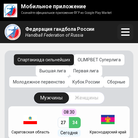
Мобильное приложение
Скачайте официальное приложение ФГР из Google Play Market
Федерация гандбола России
Handball Federation of Russia
Спартакиада сильнейших
OLIMPBET Суперлига
Высшая лига
Первая лига
Молодежное первенство
Кубок России
Сборные
Мужчины
Женщины
08:30
27
34
Саратовская область
Краснодарский край
Ч
Сегодня
ай