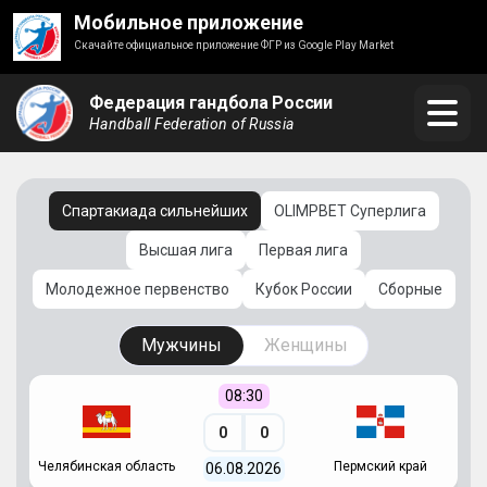
Мобильное приложение
Скачайте официальное приложение ФГР из Google Play Market
Федерация гандбола России
Handball Federation of Russia
Спартакиада сильнейших
OLIMPBET Суперлига
Высшая лига
Первая лига
Молодежное первенство
Кубок России
Сборные
Мужчины
Женщины
08:30
0
0
Челябинская область
Пермский край
С
06.08.2026