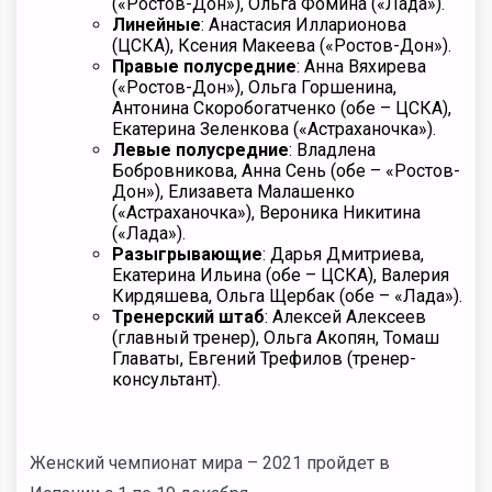
(«Ростов-Дон»), Ольга Фомина («Лада»).
Линейные
: Анастасия Илларионова
(ЦСКА), Ксения Макеева («Ростов-Дон»).
Правые полусредние
: Анна Вяхирева
(«Ростов-Дон»), Ольга Горшенина,
Антонина Скоробогатченко (обе – ЦСКА),
Екатерина Зеленкова («Астраханочка»).
Левые полусредние
: Владлена
Бобровникова, Анна Сень (обе – «Ростов-
Дон»), Елизавета Малашенко
(«Астраханочка»), Вероника Никитина
(«Лада»).
Разыгрывающие
: Дарья Дмитриева,
Екатерина Ильина (обе – ЦСКА), Валерия
Кирдяшева, Ольга Щербак (обе – «Лада»).
Тренерский штаб
: Алексей Алексеев
(главный тренер), Ольга Акопян, Томаш
Главаты, Евгений Трефилов (тренер-
консультант).
Женский чемпионат мира
– 2021 пройдет в