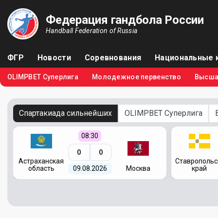
Федерация гандбола России
Handball Federation of Russia
ФГР
Новости
Соревнования
Национальные 
OLIMPBET Суперлига
Молодежное первенство
Высша
Спартакиада сильнейших
OLIMPBET Суперлига
08:30
0
0
я
Астраханская
Ставропольс
область
09.08.2026
Москва
край