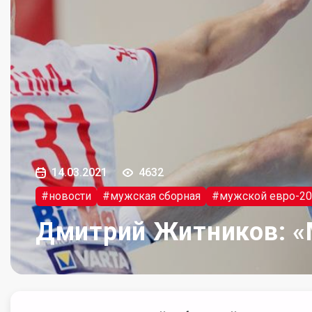
14.03.2021
4632
#новости
#мужская сборная
#мужской евро-20
Дмитрий Житников: «