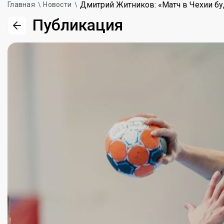
Дмитрий Житников: «Матч в Чехии б
Главная
Новости
Публикация