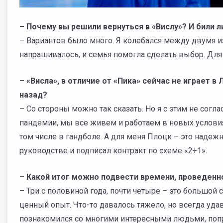
– Почему вы решили вернуться в «Вислу»? И били л
– Вариантов было много. Я колебался между двумя и
напрашивалось, и семья помогла сделать выбор. Для н
– «Висла», в отличие от «Пика» сейчас не играет 
назад?
– Со стороны можно так сказать. Но я с этим не согла
пандемии, мы все живем и работаем в новых условиях
том числе в гандболе. А для меня Плоцк – это надежно
руководстве и подписал контракт по схеме «2+1».
– Какой итог можно подвести времени, проведенн
– Три с половиной года, почти четыре – это большой 
ценный опыт. Что-то давалось тяжело, но всегда уда
познакомился со многими интересными людьми, попр