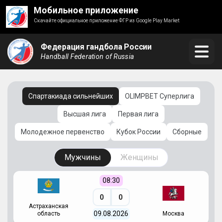
Мобильное приложение
Скачайте официальное приложение ФГР из Google Play Market
Федерация гандбола России
Handball Federation of Russia
Спартакиада сильнейших
OLIMPBET Суперлига
Высшая лига
Первая лига
Молодежное первенство
Кубок России
Сборные
Мужчины
Женщины
08:30
0
0
Астраханская
С
09.08.2026
область
Москва