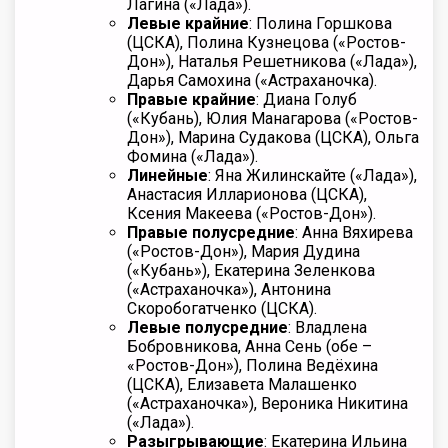
Лагина («Лада»).
Левые крайние
: Полина Горшкова
(ЦСКА), Полина Кузнецова («Ростов-
Дон»), Наталья Решетникова («Лада»),
Дарья Самохина («Астраханочка).
Правые крайние
: Диана Голуб
(«Кубань), Юлия Манагарова («Ростов-
Дон»), Марина Судакова (ЦСКА), Ольга
Фомина («Лада»).
Линейные
: Яна Жилинскайте («Лада»),
Анастасия Илларионова (ЦСКА),
Ксения Макеева («Ростов-Дон»).
Правые полусредние
: Анна Вяхирева
(«Ростов-Дон»), Мария Дудина
(«Кубань»), Екатерина Зеленкова
(«Астраханочка»), Антонина
Скоробогатченко (ЦСКА).
Левые полусредние
: Владлена
Бобровникова, Анна Сень (обе –
«Ростов-Дон»), Полина Ведёхина
(ЦСКА), Елизавета Малашенко
(«Астраханочка»), Вероника Никитина
(«Лада»).
Разыгрывающие
: Екатерина Ильина