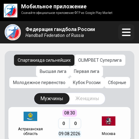
Мобильное приложение
Скачайте официальное приложение ФГР из Google Play Market
Федерация гандбола России
Handball Federation of Russia
Спартакиада сильнейших
OLIMPBET Суперлига
Высшая лига
Первая лига
Молодежное первенство
Кубок России
Сборные
Мужчины
Женщины
08:30
0
0
Астраханская
С
09.08.2026
область
Москва