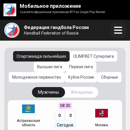
Мобильное приложение
Скачайте официальное приложение ФГР из Google Play Market
Федерация гандбола России
Handball Federation of Russia
Спартакиада сильнейших
OLIMPBET Суперлига
Высшая лига
Первая лига
Молодежное первенство
Кубок России
Сборные
Мужчины
Женщины
08:30
0
0
Астраханская
С
Сегодня
область
Москва