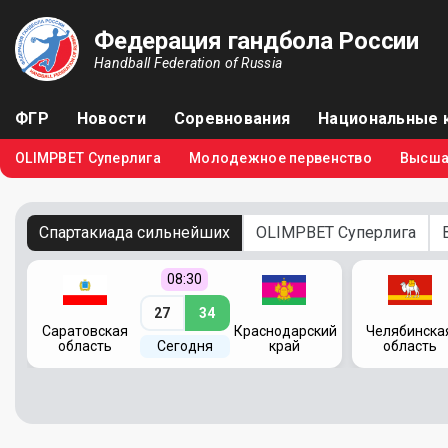
Федерация гандбола России
Handball Federation of Russia
ФГР
Новости
Соревнования
Национальные 
OLIMPBET Суперлига
Молодежное первенство
Высша
Спартакиада сильнейших
OLIMPBET Суперлига
08:30
27
34
кий
Саратовская
Краснодарский
Челябинска
область
Сегодня
край
область