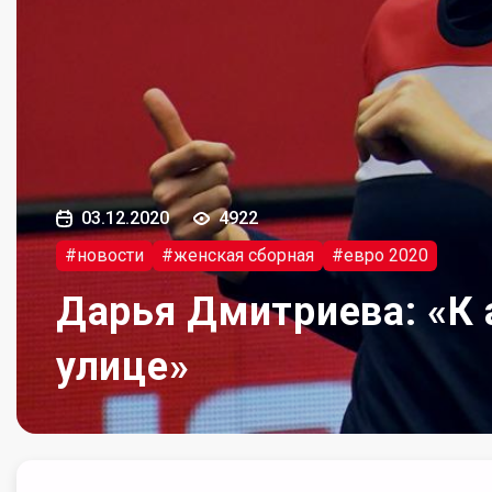
03.12.2020
4922
#новости
#женская сборная
#евро 2020
Дарья Дмитриева: «К 
улице»