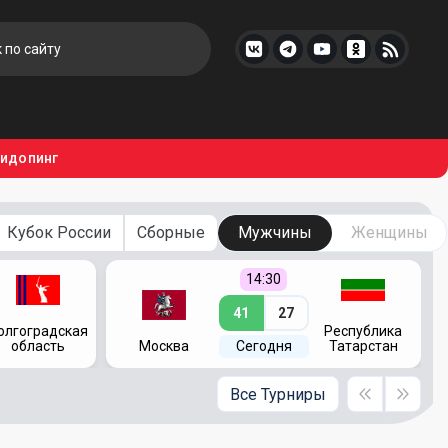
тидопинг
Кубок России
Сборные
Мужчины
Женщины
14:30
41
27
олгоградская
Республика
область
Москва
Сегодня
Татарстан
Все Турниры