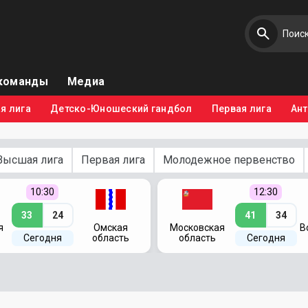
команды
Медиа
я лига
Детско-Юношеский гандбол
Первая лига
Ан
Высшая лига
Первая лига
Молодежное первенство
10:30
12:30
33
24
41
34
я
Омская
Московская
В
Сегодня
область
область
Сегодня