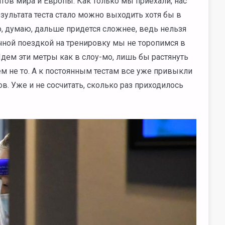
тов мира и Европы. Как только мы приехали, нас
езультата теста стало можно выходить хотя бы в
о, думаю, дальше придется сложнее, ведь нельзя
ычной поездкой на тренировку мы не торопимся в
дем эти метры как в слоу-мо, лишь бы растянуть
ем не то. А к постоянным тестам все уже привыкли
ов. Уже и не сосчитать, сколько раз приходилось