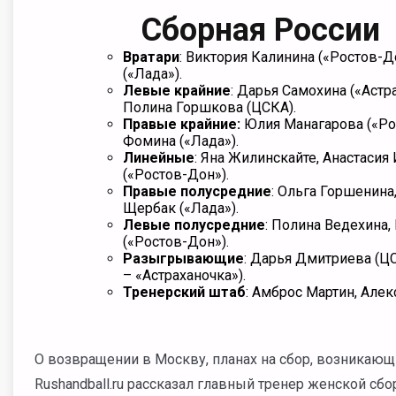
Сборная России
Вратари
: Виктория Калинина («Ростов-Д
(«Лада»).
Левые крайние
: Дарья Самохина («Астр
Полина Горшкова (ЦСКА).
Правые крайние:
Юлия Манагарова («Рос
Фомина («Лада»).
Линейные
: Яна Жилинскайте, Анастасия
(«Ростов-Дон»).
Правые полусредние
: Ольга Горшенина
Щербак («Лада»).
Левые полусредние
: Полина Ведехина,
(«Ростов-Дон»).
Разыгрывающие
: Дарья Дмитриева (Ц
– «Астраханочка»).
Тренерский штаб
: Амброс Мартин, Алек
О возвращении в Москву, планах на сбор, возникающ
Rushandball.ru рассказал главный тренер женской сб