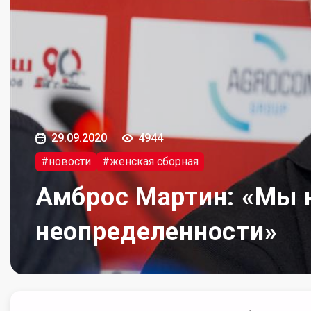
29.09.2020
4944
#новости
#женская сборная
Амброс Мартин: «Мы 
неопределенности»