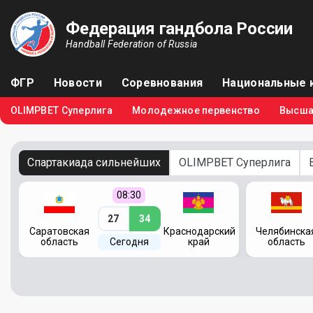
Федерация гандбола России
Handball Federation of Russia
ФГР
Новости
Соревнования
Национальные 
OLIMPBET Суперлига
Молодежное первенство
Высша
Спартакиада сильнейших
OLIMPBET Суперлига
08:30
27
34
кий
Саратовская
Краснодарский
Челябинска
область
Сегодня
край
область