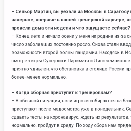
– Сеньор Мартин, вы уехали из Москвы в Сарагосу в
наверное, впервые в вашей тренерской карьере, не
провели дома эти недели и что ощущаете сейчас?
– Конец лета и начало осени у меня на родине из-за
число заболевших постоянно росло. Снова стали ввод
возможности второй волны пандемии. Находясь в Исп
смотрел игры Суперлиги Париматч и Лиги чемпионов.
приятно удивлен, что обстановка в столице России п
более-менее нормально.
– Когда сборная приступит к тренировкам?
– В обычной ситуации, если игроки собираются на ба
приступают после медосмотра уже в понедельник. Сег
сдавать тесты на коронавирус, ждать их результатов,
нормально, пройдут в среду. По ходу сбора нам приде