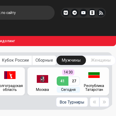
тидопинг
Кубок России
Сборные
Мужчины
Женщины
14:30
41
27
олгоградская
Республика
область
Москва
Сегодня
Татарстан
Все Турниры