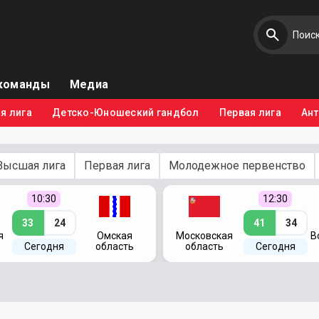
команды
Медиа
я лига
Детско-Юношеский гандбол
Первая лига
Ан
Высшая лига
Первая лига
Молодежное первенство
10:30
12:30
33
24
41
34
я
Омская
Московская
В
Сегодня
область
область
Сегодня