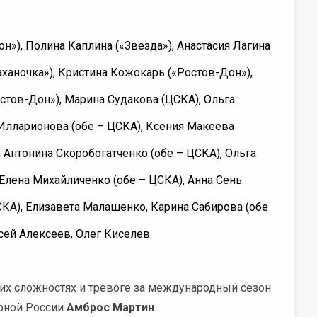
он»), Полина Каплина («Звезда»), Анастасия Лагина
аханочка»), Кристина Кожокарь («Ростов-Дон»),
тов-Дон»), Марина Судакова (ЦСКА), Ольга
 Илларионова (обе – ЦСКА), Ксения Макеева
, Антонина Скоробогатченко (обе – ЦСКА), Ольга
 Елена Михайличенко (обе – ЦСКА), Анна Сень
СКА), Елизавета Малашенко, Карина Сабирова (обе
сей Алексеев, Олег Киселев.
их сложностях и тревоге за международный сезон
орной России
Амброс Мартин
.