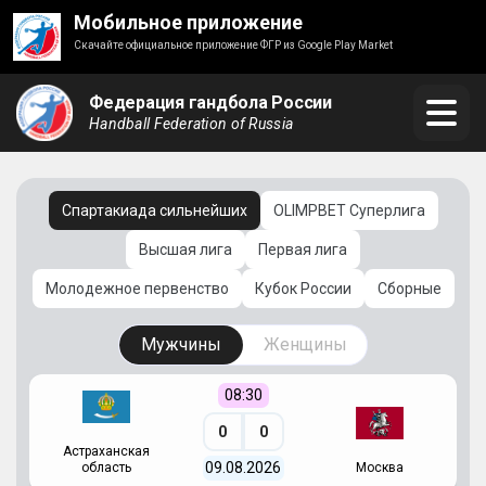
Мобильное приложение
Скачайте официальное приложение ФГР из Google Play Market
Федерация гандбола России
Handball Federation of Russia
Спартакиада сильнейших
OLIMPBET Суперлига
Высшая лига
Первая лига
Молодежное первенство
Кубок России
Сборные
Мужчины
Женщины
08:30
0
0
Астраханская
С
09.08.2026
область
Москва