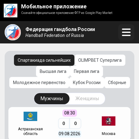
Мобильное приложение
Скачайте официальное приложение ФГР из Google Play Market
Федерация гандбола России
Handball Federation of Russia
Спартакиада сильнейших
OLIMPBET Суперлига
Высшая лига
Первая лига
Молодежное первенство
Кубок России
Сборные
Мужчины
Женщины
08:30
0
0
Астраханская
С
09.08.2026
область
Москва