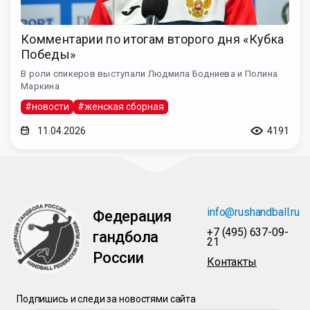
Комментарии по итогам второго дня «Кубка
Победы»
В роли спикеров выступали Людмила Бодниева и Полина
Маркина
#новости
#женская сборная
11.04.2026
4191
info@rushandball.ru
Федерация
+7 (495) 637-09-
гандбола
21
России
Контакты
Подпишись и следи за новостями сайта