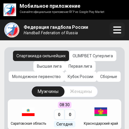
Мобильное приложение
Скачайте официальное приложение ФГР из Google Play Market
Федерация гандбола России
Handball Federation of Russia
Спартакиада сильнейших
OLIMPBET Суперлига
Высшая лига
Первая лига
Молодежное первенство
Кубок России
Сборные
Мужчины
Женщины
08:30
0
0
Саратовская область
Краснодарский край
Ч
Сегодня
ай