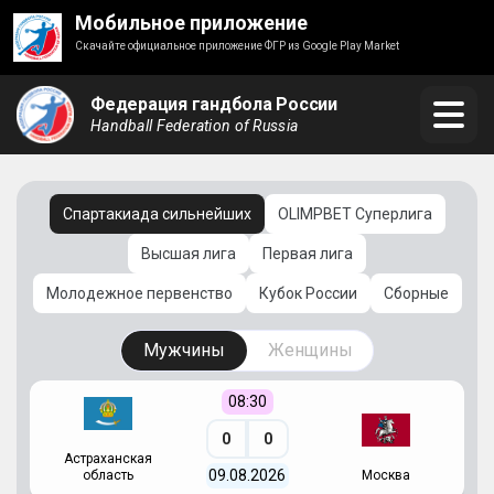
Мобильное приложение
Скачайте официальное приложение ФГР из Google Play Market
Федерация гандбола России
Handball Federation of Russia
Спартакиада сильнейших
OLIMPBET Суперлига
Высшая лига
Первая лига
Молодежное первенство
Кубок России
Сборные
Мужчины
Женщины
08:30
0
0
Астраханская
С
09.08.2026
область
Москва