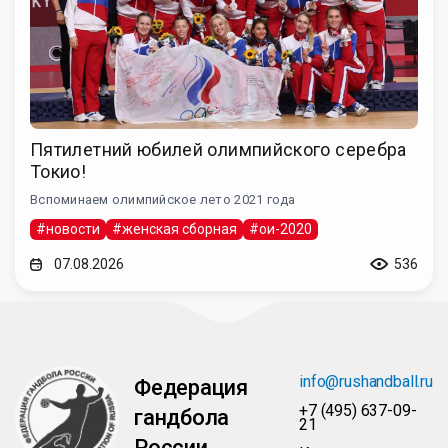
Пятилетний юбилей олимпийского серебра
Токио!
Вспоминаем олимпийское лето 2021 года
#новости
#женская сборная
#ои-2020
07.08.2026
536
info@rushandball.ru
Федерация
+7 (495) 637-09-
гандбола
21
России