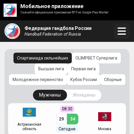
Мобильное приложение
Скачайте официальное приложение ФГР из Google Play Market
Федерация гандбола России
Handball Federation of Russia
Спартакиада сильнейших
OLIMPBET Суперлига
Высшая лига
Первая лига
Молодежное первенство
Кубок России
Сборные
Мужчины
Женщины
08:30
29
34
Астраханская
С
Сегодня
область
Москва