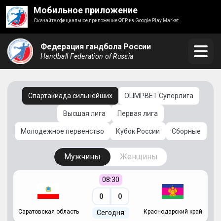
Мобильное приложение
Скачайте официальное приложение ФГР из Google Play Market
Федерация гандбола России
Handball Federation of Russia
Спартакиада сильнейших
OLIMPBET Суперлига
Высшая лига
Первая лига
Молодежное первенство
Кубок России
Сборные
Мужчины
Женщины
08:30
0
0
Саратовская область
Краснодарский край
Ч
Сегодня
ай