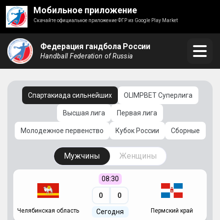
Мобильное приложение
Скачайте официальное приложение ФГР из Google Play Market
Федерация гандбола России
Handball Federation of Russia
Спартакиада сильнейших
OLIMPBET Суперлига
Высшая лига
Первая лига
Молодежное первенство
Кубок России
Сборные
Мужчины
Женщины
08:30
0
0
Челябинская область
Пермский край
С
Сегодня