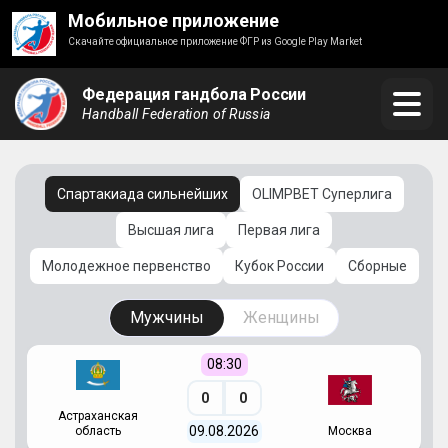
Мобильное приложение
Скачайте официальное приложение ФГР из Google Play Market
Федерация гандбола России
Handball Federation of Russia
Спартакиада сильнейших
OLIMPBET Суперлига
Высшая лига
Первая лига
Молодежное первенство
Кубок России
Сборные
Мужчины
Женщины
08:30
0
0
Астраханская
С
09.08.2026
область
Москва