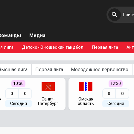
команды
Медиа
я лига
Детско-Юношеский гандбол
Первая лига
Ан
Высшая лига
Первая лига
Молодежное первенство
10:30
12:30
0
0
0
0
я
Санкт-
Омская
Сегодня
Петербург
область
Сегодня