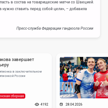
опасть в состав на товарищеские матчи со Швецией.
а нужно ставить перед собой цели», – добавила
Пресс-служба Федерации гандюола России
акова завершает
ьеру
мпионка в заключительном
мпионкой России
нская сборная
4192
28.04.2026