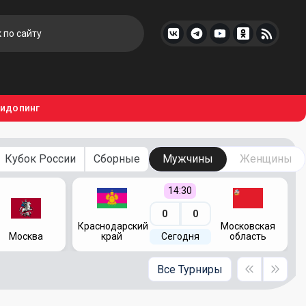
тидопинг
Кубок России
Сборные
Мужчины
Женщины
14:30
0
0
Краснодарский
Московская
Москва
край
Сегодня
область
Все Турниры