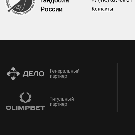
гандбола
+7 (495) 637-09-21
России
Контакты
Генеральный
партнер
Титульный
партнер