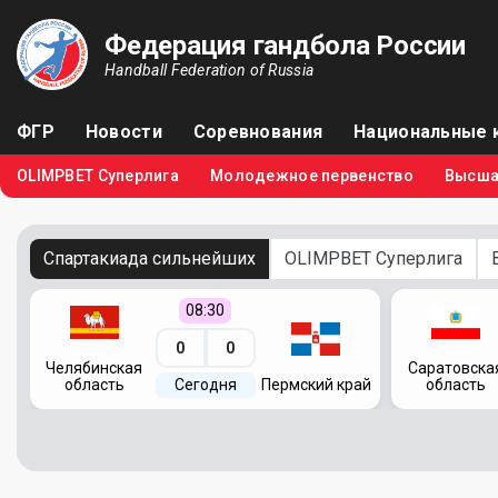
Федерация гандбола России
Handball Federation of Russia
ФГР
Новости
Соревнования
Национальные 
OLIMPBET Суперлига
Молодежное первенство
Высша
Спартакиада сильнейших
OLIMPBET Суперлига
08:30
0
0
Челябинская
Саратовска
область
Сегодня
Пермский край
область