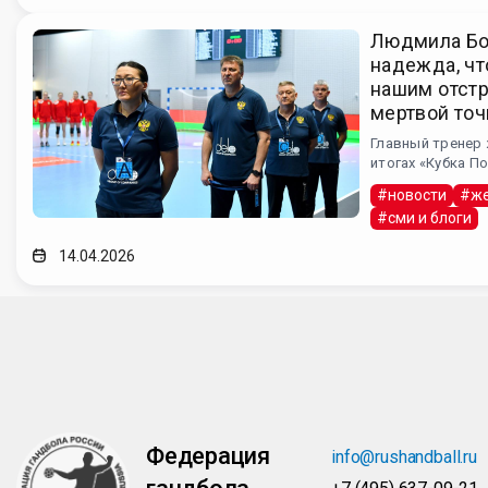
Людмила Бо
надежда, чт
нашим отст
мертвой точ
Главный тренер 
итогах «Кубка П
#новости
#же
#сми и блоги
14.04.2026
Федерация
info@rushandball.ru