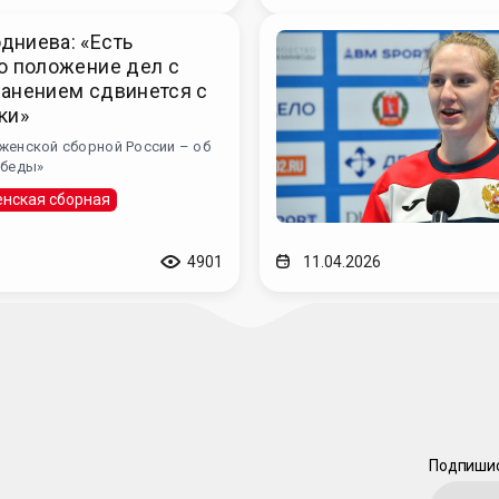
дниева: «Есть
о положение дел с
ранением сдвинется с
ки»
женской сборной России – об
обеды»
нская сборная
4901
11.04.2026
Подпишис