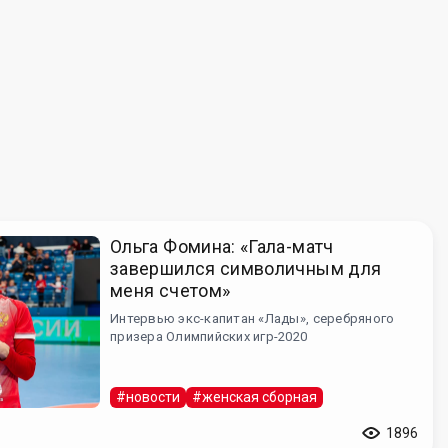
Ольга Фомина: «Гала-матч
завершился символичным для
меня счетом»
Интервью экс-капитан «Лады», серебряного
призера Олимпийских игр-2020
#новости
#женская сборная
1896