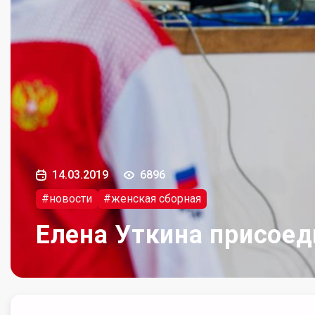
14.03.2019
6896
#новости
#женская сборная
Елена Уткина присоед