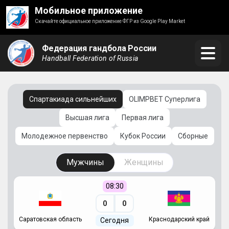
Мобильное приложение
Скачайте официальное приложение ФГР из Google Play Market
Федерация гандбола России
Handball Federation of Russia
Спартакиада сильнейших
OLIMPBET Суперлига
Высшая лига
Первая лига
Молодежное первенство
Кубок России
Сборные
Мужчины
Женщины
08:30
0
0
Саратовская область
Краснодарский край
Ч
Сегодня
ай