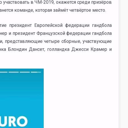
 участвовать в ЧМ-2019, окажется среди призёров
анется команде, которая займёт четвёртое место.
тие президент Европейской федерации гандбола
тнер и президент Французской федерации гандбола
и, представляющие четыре сборные, участвующие
нка Блондин Дансет, голландка Джесси Крамер и