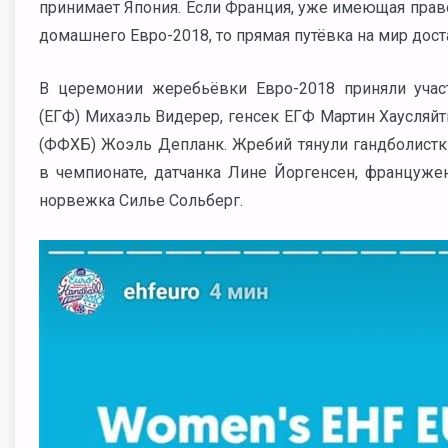
принимает Япония. Если Франция, уже имеющая право
домашнего Евро-2018, то прямая путёвка на мир дост
В церемонии жеребьёвки Евро-2018 приняли учас
(ЕГФ) Михаэль Видерер, генсек ЕГФ Мартин Хаусляй
(ФФХБ) Жоэль Депланк. Жребий тянули гандболистк
в чемпионате, датчанка Лине Йоргенсен, француже
норвежка Силье Сольберг.