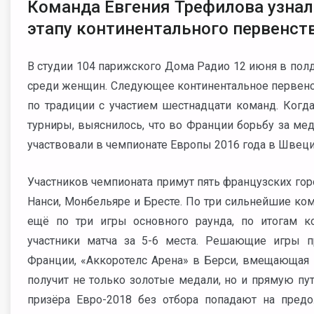
Команда Евгения Трефилова узнал
этапу континентального первенст
В студии 104 парижского Дома Радио 12 июня в пол
среди женщин. Следующее континентальное первенст
по традиции с участием шестнадцати команд. Когд
турниры, выяснилось, что во Франции борьбу за ме
участвовали в чемпионате Европы 2016 года в Швеци
Участников чемпионата примут пять французских горо
Нанси, Монбельяре и Бресте. По три сильнейшие ко
ещё по три игры основного раунда, по итогам ко
участники матча за 5-6 места. Решающие игры 
Франции, «Аккоротелс Арена» в Берси, вмещающая 
получит не только золотые медали, но и прямую пут
призёра Евро-2018 без отбора попадают на предо