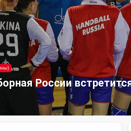
ины)
борная России встретитс