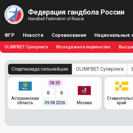
Федерация гандбола России
Handball Federation of Russia
ФГР
Новости
Соревнования
Национальные 
OLIMPBET Суперлига
Молодежное первенство
Высша
Спартакиада сильнейших
OLIMPBET Суперлига
08:30
0
0
я
Астраханская
Ставропольс
область
09.08.2026
Москва
край