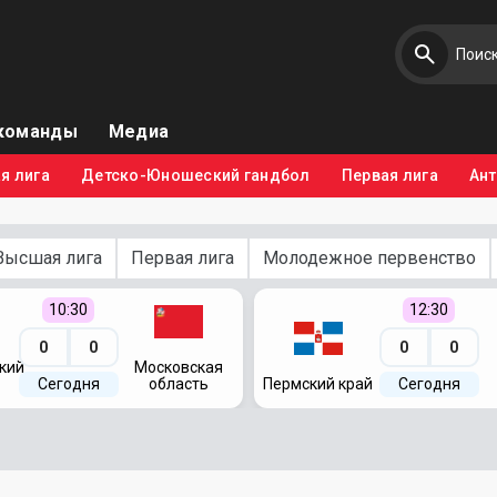
команды
Медиа
я лига
Детско-Юношеский гандбол
Первая лига
Ан
Высшая лига
Первая лига
Молодежное первенство
10:30
12:30
0
0
0
0
кий
Московская
Сегодня
область
Пермский край
Сегодня