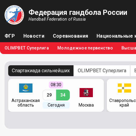
Федерация гандбола России
Handball Federation of Russia
ФГР
Новости
Соревнования
Национальные 
OLIMPBET Суперлига
Молодежное первенство
Высша
Спартакиада сильнейших
OLIMPBET Суперлига
08:30
29
34
я
Астраханская
Ставропольс
область
Сегодня
Москва
край