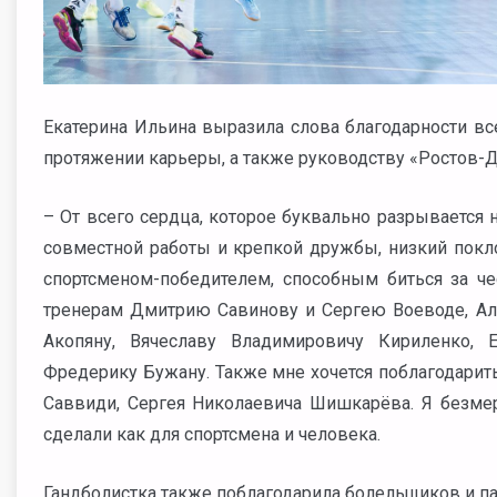
Екатерина Ильина выразила слова благодарности вс
протяжении карьеры, а также руководству «Ростов-Д
– От всего сердца, которое буквально разрывается н
совместной работы и крепкой дружбы, низкий покло
спортсменом-победителем, способным биться за ч
тренерам Дмитрию Савинову и Сергею Воеводе, Ал
Акопяну, Вячеславу Владимировичу Кириленко,
Фредерику Бужану. Также мне хочется поблагодарит
Саввиди, Сергея Николаевича Шишкарёва. Я безмер
сделали как для спортсмена и человека.
Гандболистка также поблагодарила болельщиков и па