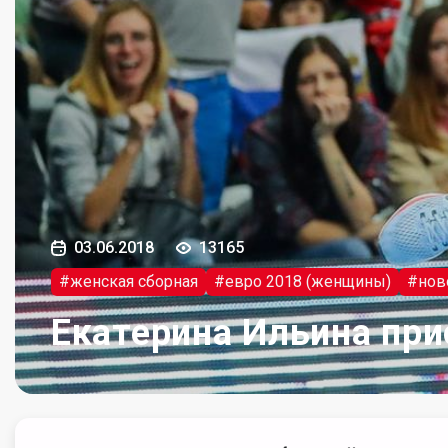
03.06.2018
13165
#женская сборная
#евро 2018 (женщины)
#нов
Екатерина Ильина при