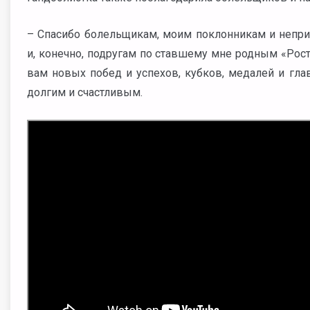
– Спасибо болельщикам, моим поклонникам и непр
и, конечно, подругам по ставшему мне родным «Рост
вам новых побед и успехов, кубков, медалей и гла
долгим и счастливым.