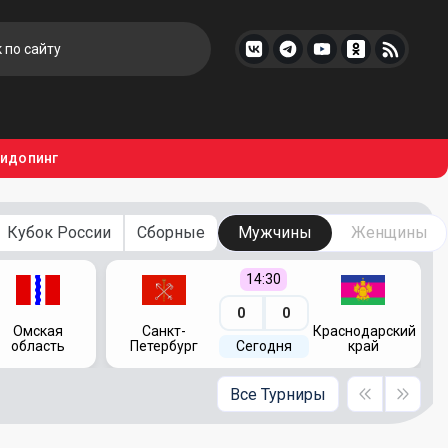
тидопинг
Кубок России
Сборные
Мужчины
Женщины
14:30
0
0
Омская
Санкт-
Краснодарский
область
Петербург
Сегодня
край
Все Турниры