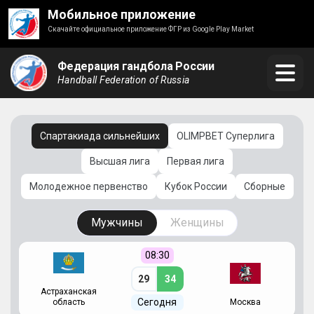
Мобильное приложение
Скачайте официальное приложение ФГР из Google Play Market
Федерация гандбола России
Handball Federation of Russia
Спартакиада сильнейших
OLIMPBET Суперлига
Высшая лига
Первая лига
Молодежное первенство
Кубок России
Сборные
Мужчины
Женщины
08:30
29
34
Астраханская
С
Сегодня
область
Москва