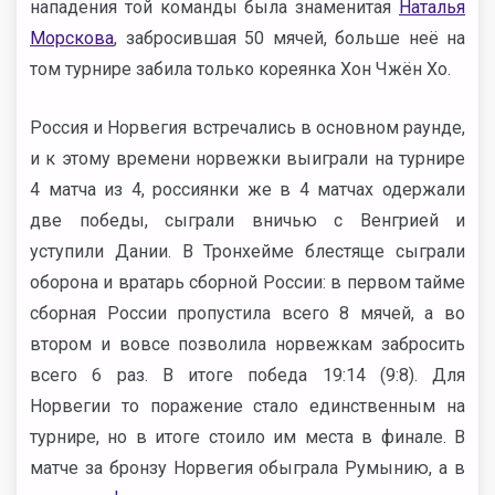
нападения той команды была знаменитая
Наталья
Морскова
, забросившая 50 мячей, больше неё на
том турнире забила только кореянка Хон Чжён Хо.
Россия и Норвегия встречались в основном раунде,
и к этому времени норвежки выиграли на турнире
4 матча из 4, россиянки же в 4 матчах одержали
две победы, сыграли вничью с Венгрией и
уступили Дании. В Тронхейме блестяще сыграли
оборона и вратарь сборной России: в первом тайме
сборная России пропустила всего 8 мячей, а во
втором и вовсе позволила норвежкам забросить
всего 6 раз. В итоге победа 19:14 (9:8). Для
Норвегии то поражение стало единственным на
турнире, но в итоге стоило им места в финале. В
матче за бронзу Норвегия обыграла Румынию, а в