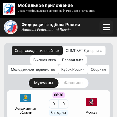
Мобильное приложение
Скачайте официальное приложение ФГР из Google Play Market
Федерация гандбола России
Handball Federation of Russia
Спартакиада сильнейших
OLIMPBET Суперлига
Высшая лига
Первая лига
Молодежное первенство
Кубок России
Сборные
Мужчины
Женщины
08:30
0
0
Астраханская
С
Сегодня
область
Москва