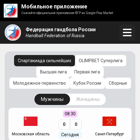
Мобильное приложение
Скачайте официальное приложение ФГР из Google Play Market
Федерация гандбола России
Handball Federation of Russia
Спартакиада сильнейших
OLIMPBET Суперлига
Высшая лига
Первая лига
Молодежное первенство
Кубок России
Сборные
Мужчины
Женщины
08:30
0
0
Московская область
Санкт-Петербург
Сегодня
ть