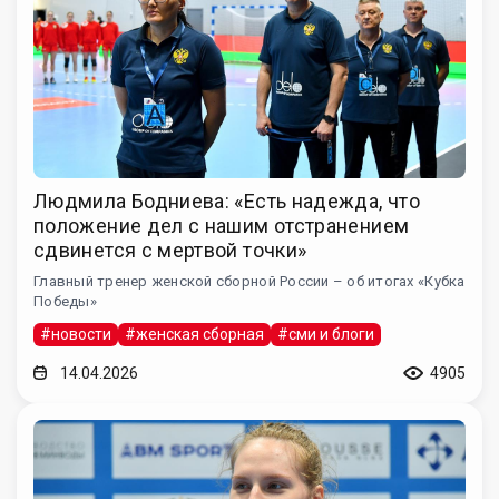
Людмила Бодниева: «Есть надежда, что
положение дел с нашим отстранением
сдвинется с мертвой точки»
Главный тренер женской сборной России – об итогах «Кубка
Победы»
#новости
#женская сборная
#сми и блоги
14.04.2026
4905