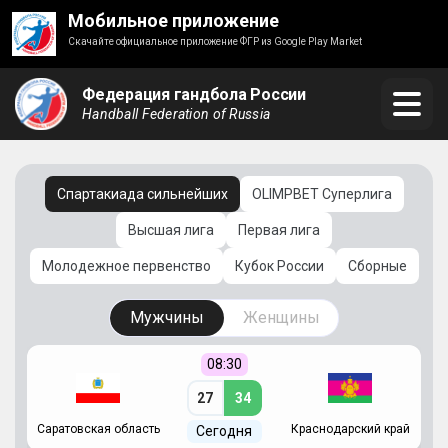
Мобильное приложение
Скачайте официальное приложение ФГР из Google Play Market
Федерация гандбола России
Handball Federation of Russia
Спартакиада сильнейших
OLIMPBET Суперлига
Высшая лига
Первая лига
Молодежное первенство
Кубок России
Сборные
Мужчины
Женщины
08:30
27
34
Саратовская область
Краснодарский край
Ч
Сегодня
ай