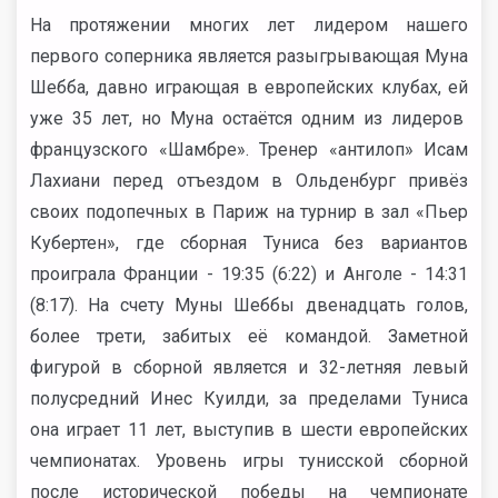
На протяжении многих лет лидером нашего
первого соперника является разыгрывающая Муна
Шебба, давно играющая в европейских клубах, ей
уже 35 лет, но Муна остаётся одним из лидеров
французского «Шамбре». Тренер «антилоп» Исам
Лахиани перед отъездом в Ольденбург привёз
своих подопечных в Париж на турнир в зал «Пьер
Кубертен», где сборная Туниса без вариантов
проиграла Франции - 19:35 (6:22) и Анголе - 14:31
(8:17). На счету Муны Шеббы двенадцать голов,
более трети, забитых её командой. Заметной
фигурой в сборной является и 32-летняя левый
полусредний Инес Куилди, за пределами Туниса
она играет 11 лет, выступив в шести европейских
чемпионатах. Уровень игры тунисской сборной
после исторической победы на чемпионате