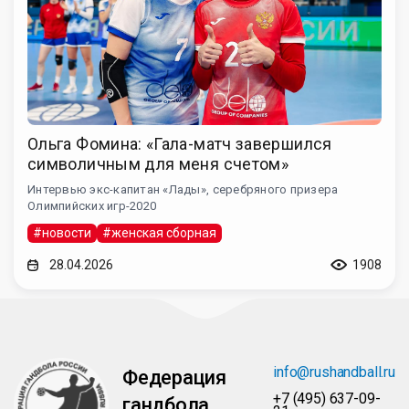
Ольга Фомина: «Гала-матч завершился
символичным для меня счетом»
Интервью экс-капитан «Лады», серебряного призера
Олимпийских игр-2020
#новости
#женская сборная
28.04.2026
1908
info@rushandball.ru
Федерация
+7 (495) 637-09-
гандбола