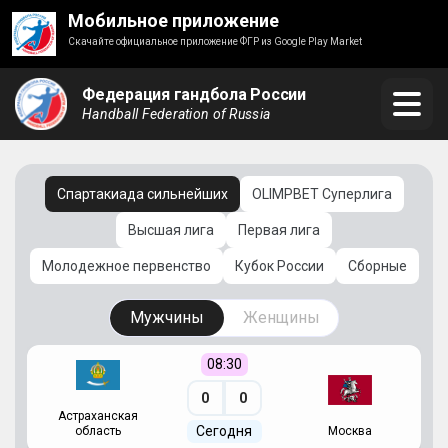
Мобильное приложение
Скачайте официальное приложение ФГР из Google Play Market
Федерация гандбола России
Handball Federation of Russia
Спартакиада сильнейших
OLIMPBET Суперлига
Высшая лига
Первая лига
Молодежное первенство
Кубок России
Сборные
Мужчины
Женщины
08:30
0
0
Астраханская
С
Сегодня
область
Москва