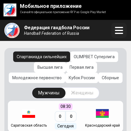
Мобильное приложение
Скачайте официальное приложение ФГР из Google Play Market
Федерация гандбола России
Handball Federation of Russia
Спартакиада сильнейших
OLIMPBET Суперлига
Высшая лига
Первая лига
Молодежное первенство
Кубок России
Сборные
Мужчины
Женщины
08:30
0
0
Саратовская область
Краснодарский край
Ч
Сегодня
ай