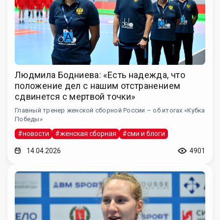
Людмила Бодниева: «Есть надежда, что
положение дел с нашим отстранением
сдвинется с мертвой точки»
Главный тренер женской сборной России – об итогах «Кубка
Победы»
#новости
#женская сборная
#сми и блоги
14.04.2026
4901