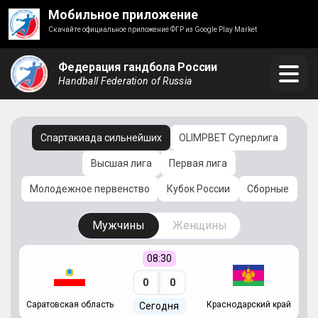
Мобильное приложение
Скачайте официальное приложение ФГР из Google Play Market
Федерация гандбола России
Handball Federation of Russia
Спартакиада сильнейших
OLIMPBET Суперлига
Высшая лига
Первая лига
Молодежное первенство
Кубок России
Сборные
Мужчины
Женщины
08:30
0
0
Саратовская область
Краснодарский край
Ч
Сегодня
ай