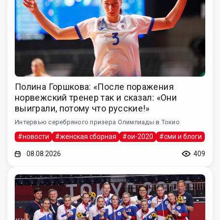
Полина Горшкова: «После поражения
норвежский тренер так и сказал: «Они
выиграли, потому что русские!»
Интервью серебряного призера Олимпиады в Токио
#новости
#женская сборная
#ои-2020
#сми и блоги
08.08.2026
409