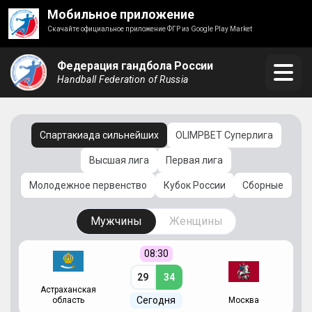
Мобильное приложение
Скачайте официальное приложение ФГР из Google Play Market
Федерация гандбола России
Handball Federation of Russia
Спартакиада сильнейших
OLIMPBET Суперлига
Высшая лига
Первая лига
Молодежное первенство
Кубок России
Сборные
Мужчины
Женщины
08:30
29
34
Астраханская
С
Сегодня
область
Москва