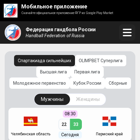
Мобильное приложение
Скачайте официальное приложение ФГР из Google Play Market
Федерация гандбола России
Handball Federation of Russia
Спартакиада сильнейших
OLIMPBET Суперлига
Высшая лига
Первая лига
Молодежное первенство
Кубок России
Сборные
Мужчины
Женщины
08:30
22
33
Челябинская область
Пермский край
С
Сегодня