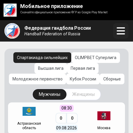
Мобильное приложение
Скачайте официальное приложение ФГР из Google Play Market
Федерация гандбола России
Handball Federation of Russia
Спартакиада сильнейших
OLIMPBET Суперлига
Высшая лига
Первая лига
Молодежное первенство
Кубок России
Сборные
Мужчины
Женщины
08:30
0
0
Астраханская
С
09.08.2026
область
Москва