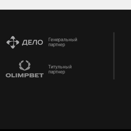
Генеральный
партнер
Титульный
партнер