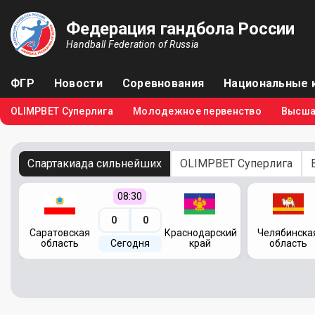
Федерация гандбола России
Handball Federation of Russia
ФГР
Новости
Соревнования
Национальные 
OLIMPBET Суперлига
Молодежное первенство
Высша
Спартакиада сильнейших
OLIMPBET Суперлига
08:30
0
0
кий
Саратовская
Краснодарский
Челябинска
область
Сегодня
край
область