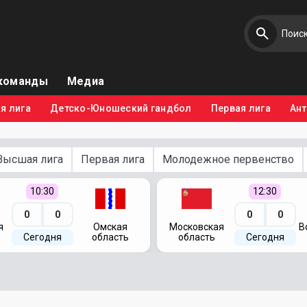
команды
Медиа
я лига
Детско-Юношеский гандбол
Первая лига
Ан
Высшая лига
Первая лига
Молодежное первенство
10:30
12:30
0
0
0
0
я
Омская
Московская
В
Сегодня
область
область
Сегодня