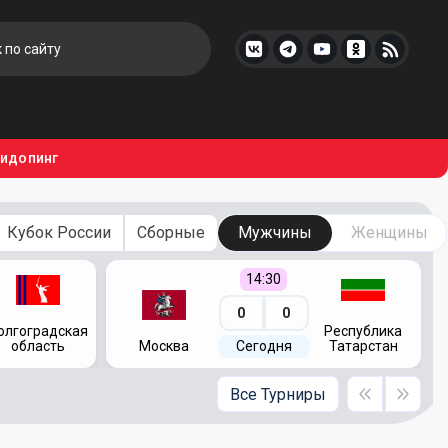
тидопинг
Кубок России
Сборные
Мужчины
Женщины
14:30
0
0
олгоградская
Республика
область
Москва
Сегодня
Татарстан
Все Турниры