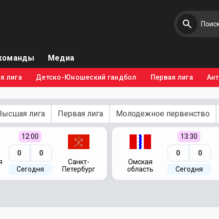
команды
Медиа
я лига
Детско-Юношеский гандбол
Первая лига
Ан
Высшая лига
Первая лига
Молодежное первенство
12:00
13:30
0
0
0
0
я
Санкт-
Омская
Сегодня
Петербург
область
Сегодня