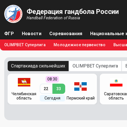
Федерация гандбола России
Handball Federation of Russia
ФГР
Новости
Соревнования
Национальные 
OLIMPBET Суперлига
Молодежное первенство
Высша
Спартакиада сильнейших
OLIMPBET Суперлига
08:30
22
33
Челябинская
Саратовска
область
Сегодня
Пермский край
область