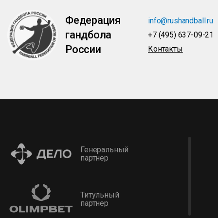
Федерация
info@rushandball.ru
гандбола
+7 (495) 637-09-21
России
Контакты
Генеральный
партнер
Титульный
партнер