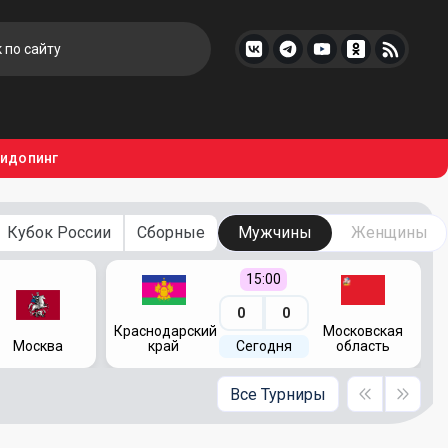
тидопинг
Кубок России
Сборные
Мужчины
Женщины
15:00
0
0
Краснодарский
Московская
Москва
край
Сегодня
область
Все Турниры