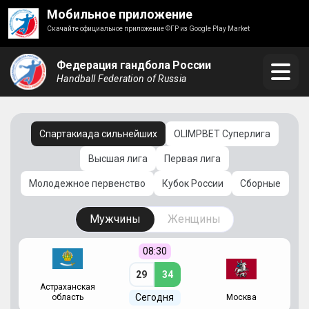
Мобильное приложение
Скачайте официальное приложение ФГР из Google Play Market
Федерация гандбола России
Handball Federation of Russia
Спартакиада сильнейших
OLIMPBET Суперлига
Высшая лига
Первая лига
Молодежное первенство
Кубок России
Сборные
Мужчины
Женщины
08:30
29
34
Астраханская
С
Сегодня
область
Москва