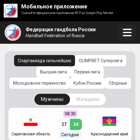
Мобильное приложение
Скачайте официальное приложение ФГР из Google Play Market
Федерация гандбола России
Handball Federation of Russia
Спартакиада сильнейших
OLIMPBET Суперлига
Высшая лига
Первая лига
Молодежное первенство
Кубок России
Сборные
Мужчины
Женщины
08:30
27
34
Саратовская область
Краснодарский край
Ч
Сегодня
ай