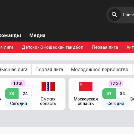
команды
Медиа
я лига
Детско-Юношеский гандбол
Первая лига
Ан
Высшая лига
Первая лига
Молодежное первенство
10:30
12:30
33
24
41
34
я
Омская
Московская
В
Сегодня
область
область
Сегодня