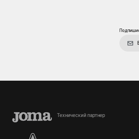
Подпишис
Технический партнер