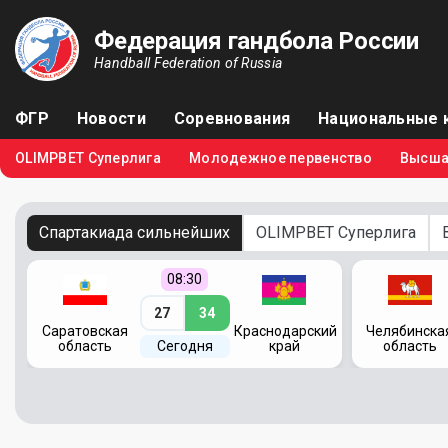
Федерация гандбола России
Handball Federation of Russia
ФГР
Новости
Соревнования
Национальные 
OLIMPBET Суперлига
Молодежное первенство
Высша
Спартакиада сильнейших
OLIMPBET Суперлига
08:30
27
34
кий
Саратовская
Краснодарский
Челябинска
область
Сегодня
край
область