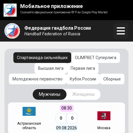
Мобильное приложение
Скачайте официальное приложение ФГР из Google Play Market
Федерация гандбола России
Handball Federation of Russia
Спартакиада сильнейших
OLIMPBET Суперлига
Высшая лига
Первая лига
Молодежное первенство
Кубок России
Сборные
Мужчины
Женщины
08:30
0
0
Астраханская
С
09.08.2026
область
Москва