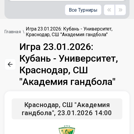
Все Турниры
Игра 23.01.2026: Кубань - Университет,
Главная
Краснодар, СШ "Академия гандбола"
Игра 23.01.2026:
Кубань - Университет,
Краснодар, СШ
"Академия гандбола"
Краснодар, СШ "Академия
гандбола", 23.01.2026 14:00