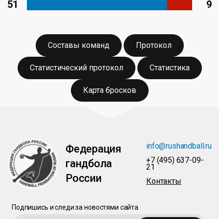
51
9
Составы команд
Протокол
Статистический протокол
Статистика
Карта бросков
info@rushandball.ru
Федерация
+7 (495) 637-09-
гандбола
21
России
Контакты
Подпишись и следи за новостями сайта