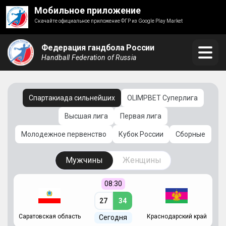
Мобильное приложение
Скачайте официальное приложение ФГР из Google Play Market
Федерация гандбола России
Handball Federation of Russia
Спартакиада сильнейших
OLIMPBET Суперлига
Высшая лига
Первая лига
Молодежное первенство
Кубок России
Сборные
Мужчины
Женщины
08:30
27
34
Саратовская область
Краснодарский край
Ч
Сегодня
ай