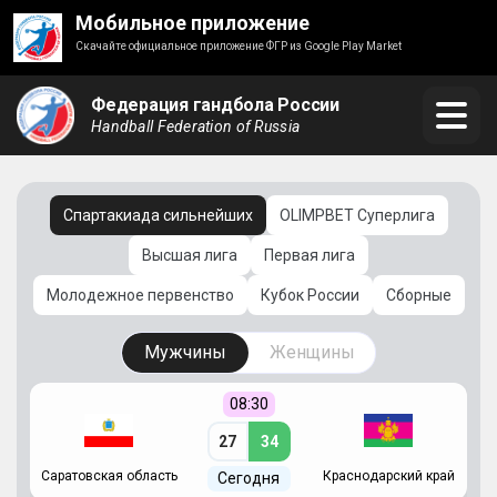
Мобильное приложение
Скачайте официальное приложение ФГР из Google Play Market
Федерация гандбола России
Handball Federation of Russia
Спартакиада сильнейших
OLIMPBET Суперлига
Высшая лига
Первая лига
Молодежное первенство
Кубок России
Сборные
Мужчины
Женщины
08:30
27
34
Саратовская область
Краснодарский край
Ч
Сегодня
ай