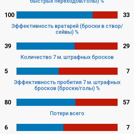
быстрых переходов/голы) %
100
33
Эффективность вратарей (броски в створ/
сейвы) %
39
29
Количество 7 м. штрафных бросков
5
7
Эффективность пробития 7 м. штрафных
бросков (броски/голы) %
80
57
Потери всего
6
7