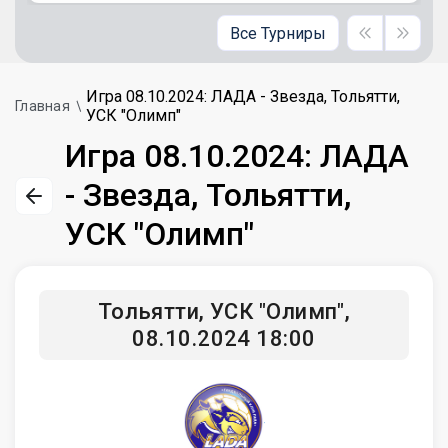
Все Турниры
Игра 08.10.2024: ЛАДА - Звезда, Тольятти,
Главная
УСК "Олимп"
Игра 08.10.2024: ЛАДА
- Звезда, Тольятти,
УСК "Олимп"
Тольятти, УСК "Олимп",
08.10.2024 18:00