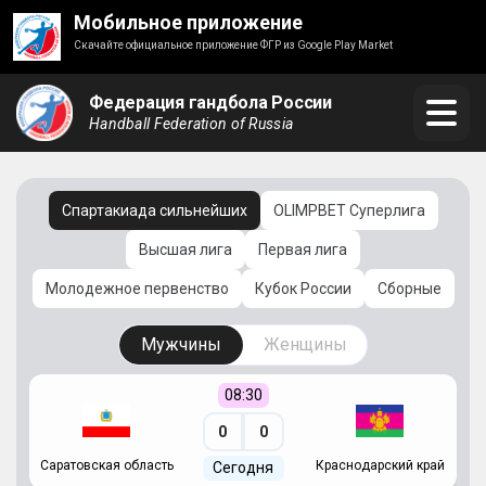
Мобильное приложение
Скачайте официальное приложение ФГР из Google Play Market
Федерация гандбола России
Handball Federation of Russia
Спартакиада сильнейших
OLIMPBET Суперлига
Высшая лига
Первая лига
Молодежное первенство
Кубок России
Сборные
Мужчины
Женщины
08:30
0
0
Саратовская область
Краснодарский край
Ч
Сегодня
ай