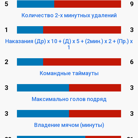
5
9
Количество 2-х минутных удалений
1
3
Наказания (Др) x 10 + (Д) x 5 + (2мин.) x 2 + (Пр.) x
1
2
6
Командные таймауты
3
3
Максимально голов подряд
3
3
Владение мячом (минуты)