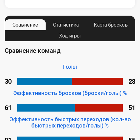
Сравнение
Статистика
Карта бросков
Ход игры
Сравнение команд
Голы
30
28
Эффективность бросков (броски/голы) %
61
51
Эффективность быстрых переходов (кол-во
быстрых переходов/голы) %