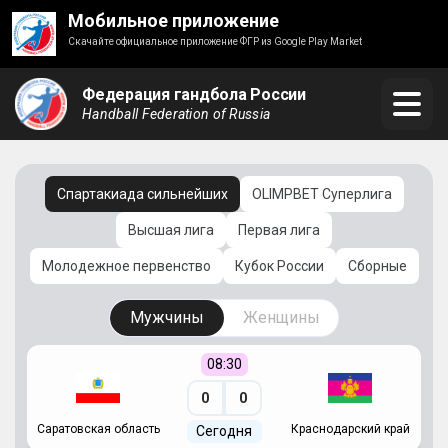
Мобильное приложение
Скачайте официальное приложение ФГР из Google Play Market
Федерация гандбола России
Handball Federation of Russia
Спартакиада сильнейших
OLIMPBET Суперлига
Высшая лига
Первая лига
Молодежное первенство
Кубок России
Сборные
Мужчины
Женщины
08:30
0
0
Саратовская область
Краснодарский край
Ч
Сегодня
ай