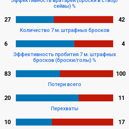
Эффективность вратарей (броски в створ/
сейвы) %
27
42
Количество 7 м. штрафных бросков
6
4
Эффективность пробития 7 м. штрафных
бросков (броски/голы) %
83
100
Потери всего
20
11
Перехваты
10
17