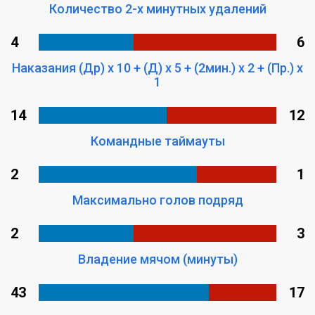
Количество 2-х минутных удалений
4
6
Наказания (Др) x 10 + (Д) x 5 + (2мин.) x 2 + (Пр.) x
1
14
12
Командные таймауты
2
1
Максимально голов подряд
2
3
Владение мячом (минуты)
43
17