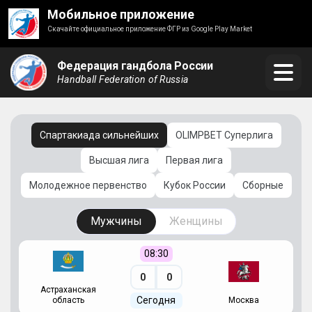
Мобильное приложение
Скачайте официальное приложение ФГР из Google Play Market
Федерация гандбола России
Handball Federation of Russia
Спартакиада сильнейших
OLIMPBET Суперлига
Высшая лига
Первая лига
Молодежное первенство
Кубок России
Сборные
Мужчины
Женщины
08:30
0
0
Астраханская
С
Сегодня
область
Москва