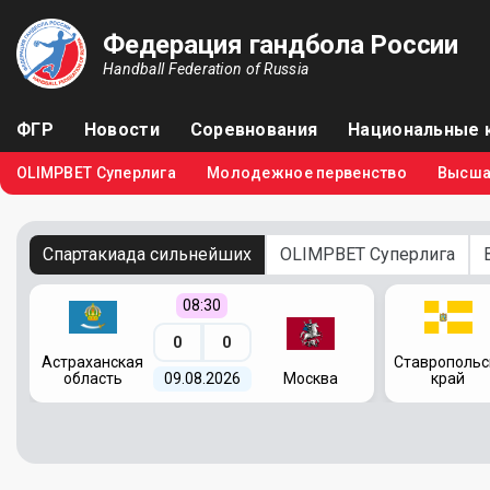
Федерация гандбола России
Handball Federation of Russia
ФГР
Новости
Соревнования
Национальные 
OLIMPBET Суперлига
Молодежное первенство
Высша
Спартакиада сильнейших
OLIMPBET Суперлига
08:30
0
0
я
Астраханская
Ставропольс
область
09.08.2026
Москва
край