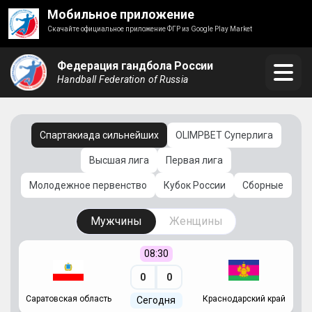
Мобильное приложение
Скачайте официальное приложение ФГР из Google Play Market
Федерация гандбола России
Handball Federation of Russia
Спартакиада сильнейших
OLIMPBET Суперлига
Высшая лига
Первая лига
Молодежное первенство
Кубок России
Сборные
Мужчины
Женщины
08:30
0
0
Саратовская область
Краснодарский край
Ч
Сегодня
ай