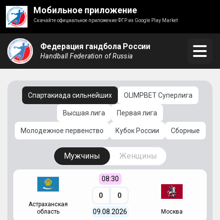
Мобильное приложение
Скачайте официальное приложение ФГР из Google Play Market
Федерация гандбола России
Handball Federation of Russia
Спартакиада сильнейших
OLIMPBET Суперлига
Высшая лига
Первая лига
Молодежное первенство
Кубок России
Сборные
Мужчины
Женщины
08:30
0
0
Астраханская
С
09.08.2026
область
Москва