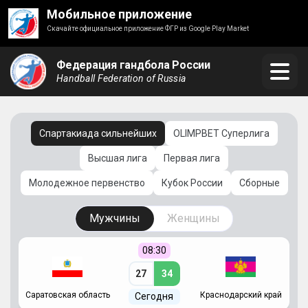
Мобильное приложение
Скачайте официальное приложение ФГР из Google Play Market
Федерация гандбола России
Handball Federation of Russia
Спартакиада сильнейших
OLIMPBET Суперлига
Высшая лига
Первая лига
Молодежное первенство
Кубок России
Сборные
Мужчины
Женщины
08:30
27
34
Саратовская область
Краснодарский край
Ч
Сегодня
ай