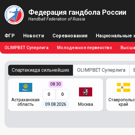
Федерация гандбола России
Handball Federation of Russia
ФГР
Новости
Соревнования
Национальные 
OLIMPBET Суперлига
Молодежное первенство
Высша
Спартакиада сильнейших
OLIMPBET Суперлига
08:30
0
0
я
Астраханская
Ставропольс
область
09.08.2026
Москва
край