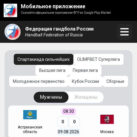
Мобильное приложение
Скачайте официальное приложение ФГР из Google Play Market
Федерация гандбола России
Handball Federation of Russia
Спартакиада сильнейших
OLIMPBET Суперлига
Высшая лига
Первая лига
Молодежное первенство
Кубок России
Сборные
Мужчины
Женщины
08:30
0
0
Астраханская
С
09.08.2026
область
Москва